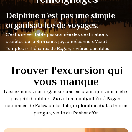
Delphine n’est pas une simple
organisatrice de voyages.
C’est une véritable passionnée des destinations
secrètes de la Birmanie, joyau méconnu d’Asie !
Temples millénaires de Bagan, rivières paisibles,
sourires authentiques… Vivez une aventure unique entre
spiritualité, nature et culture. Réservez maintenant et
Trouver l'excursion qui
laissez-vous envoûter par la magie du Myanmar, avant
vous manque
qu’il ne devienne une destination incontournable !
Laissez nous vous organiser une excusion que vous n’êtes
pas prêt d’oublier… Survol en montgolfière à Bagan,
randonnée de Kalaw au lac Inle, exploration du lac Inle en
pirogue, visite du Rocher d’Or.